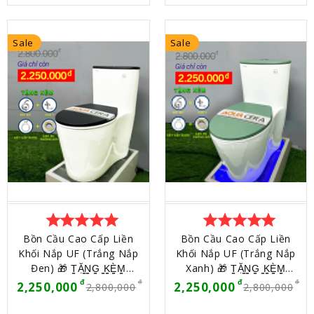
Sale
Sale
star
star
star
star
star
star
star
star
star
star
Bồn Cầu Cao Cấp Liền
Bồn Cầu Cao Cấp Liền
Khối Nắp UF (Trắng Nắp
Khối Nắp UF (Trắng Nắp
Đen) 🎁 T̳Ặ̳N̳G̳ ̳K̳È̳M̳
Xanh) 🎁 T̳Ặ̳N̳G̳ ̳K̳È̳M̳
̳T̳H̳Ê̳M̳ ̳Q̳U̳À̳ (4 MÓN) 🎁
̳T̳H̳Ê̳M̳ ̳Q̳U̳À̳ (4 MÓN) 🎁
2,250,000
2,250,000
2,800,000
2,800,000