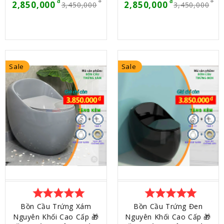
MÓN) 🎁
MÓN) 🎁
2,850,000
2,850,000
3,450,000
3,450,000
Sale
Sale
star
star
star
star
star
star
star
star
star
star
Bồn Cầu Trứng Xám
Bồn Cầu Trứng Đen
Nguyên Khối Cao Cấp 🎁
Nguyên Khối Cao Cấp 🎁