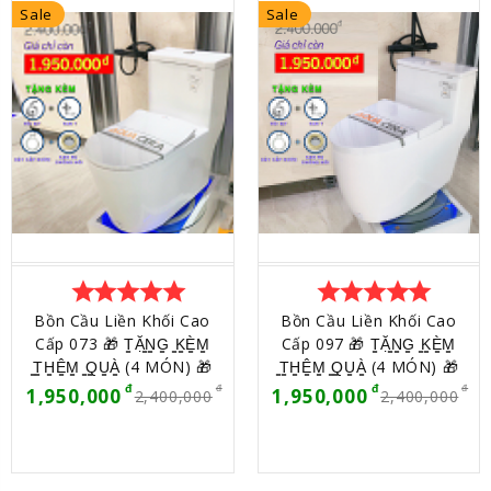
Sale
Sale
star
star
star
star
star
star
star
star
star
star
Bồn Cầu Liền Khối Cao
Bồn Cầu Liền Khối Cao
Cấp 073 🎁 T̳Ặ̳N̳G̳ ̳K̳È̳M̳
Cấp 097 🎁 T̳Ặ̳N̳G̳ ̳K̳È̳M̳
̳T̳H̳Ê̳M̳ ̳Q̳U̳À̳ (4 MÓN) 🎁
̳T̳H̳Ê̳M̳ ̳Q̳U̳À̳ (4 MÓN) 🎁
1,950,000
1,950,000
2,400,000
2,400,000