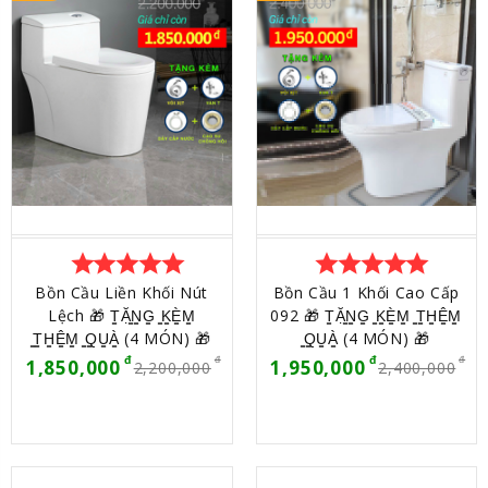
star
star
star
star
star
star
star
star
star
star
Bồn Cầu Liền Khối Nút
Bồn Cầu 1 Khối Cao Cấp
Lệch 🎁 T̳Ặ̳N̳G̳ ̳K̳È̳M̳
092 🎁 T̳Ặ̳N̳G̳ ̳K̳È̳M̳ ̳T̳H̳Ê̳M̳
̳T̳H̳Ê̳M̳ ̳Q̳U̳À̳ (4 MÓN) 🎁
̳Q̳U̳À̳ (4 MÓN) 🎁
1,850,000
1,950,000
2,200,000
2,400,000