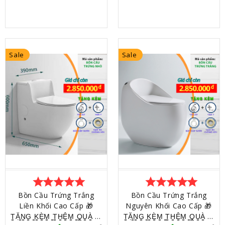
Sale
Sale
star
star
star
star
star
star
star
star
star
star
Bồn Cầu Trứng Trắng
Bồn Cầu Trứng Trắng
Liền Khối Cao Cấp 🎁
Nguyên Khối Cao Cấp 🎁
T̳Ặ̳N̳G̳ ̳K̳È̳M̳ ̳T̳H̳Ê̳M̳ ̳Q̳U̳À̳ (4
T̳Ặ̳N̳G̳ ̳K̳È̳M̳ ̳T̳H̳Ê̳M̳ ̳Q̳U̳À̳ (4