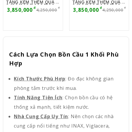
T̳Ặ̳N̳G̳ ̳K̳È̳M̳ ̳T̳H̳Ê̳M̳ ̳Q̳U̳À̳ (4
T̳Ặ̳N̳G̳ ̳K̳È̳M̳ ̳T̳H̳Ê̳M̳ ̳Q̳U̳À̳ (4
MÓN) 🎁
MÓN) 🎁
3,850,000
3,850,000
4,250,000
4,250,000
Cách Lựa Chọn Bồn Cầu 1 Khối Phù
Hợp
Kích Thước Phù Hợp
: Đo đạc không gian
phòng tắm trước khi mua.
Tính Năng Tiện Ích
: Chọn bồn cầu có hệ
thống xả mạnh, tiết kiệm nước.
Nhà Cung Cấp Uy Tín
: Nên chọn các nhà
cung cấp nổi tiếng như INAX, Viglacera,