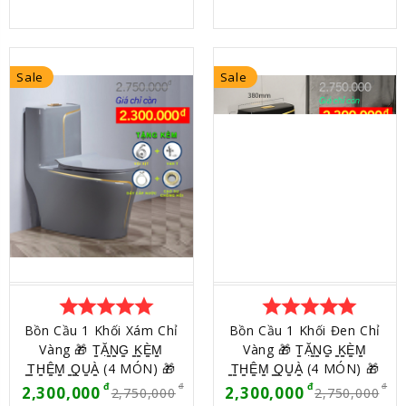
Sale
Sale
star
star
star
star
star
star
star
star
star
star
Bồn Cầu 1 Khối Xám Chỉ
Bồn Cầu 1 Khối Đen Chỉ
Vàng 🎁 T̳Ặ̳N̳G̳ ̳K̳È̳M̳
Vàng 🎁 T̳Ặ̳N̳G̳ ̳K̳È̳M̳
̳T̳H̳Ê̳M̳ ̳Q̳U̳À̳ (4 MÓN) 🎁
̳T̳H̳Ê̳M̳ ̳Q̳U̳À̳ (4 MÓN) 🎁
2,300,000
2,300,000
2,750,000
2,750,000