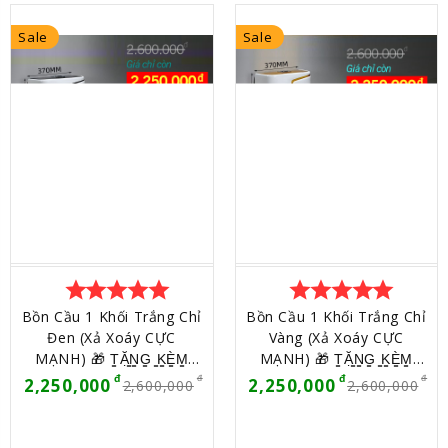
Sale
Sale
star
star
star
star
star
star
star
star
star
star
Bồn Cầu 1 Khối Trắng Chỉ
Bồn Cầu 1 Khối Trắng Chỉ
Đen (Xả Xoáy CỰC
Vàng (Xả Xoáy CỰC
MẠNH) 🎁 T̳Ặ̳N̳G̳ ̳K̳È̳M̳
MẠNH) 🎁 T̳Ặ̳N̳G̳ ̳K̳È̳M̳
̳T̳H̳Ê̳M̳ ̳Q̳U̳À̳ (4 MÓN) 🎁
̳T̳H̳Ê̳M̳ ̳Q̳U̳À̳ (4 MÓN) 🎁
2,250,000
2,250,000
2,600,000
2,600,000