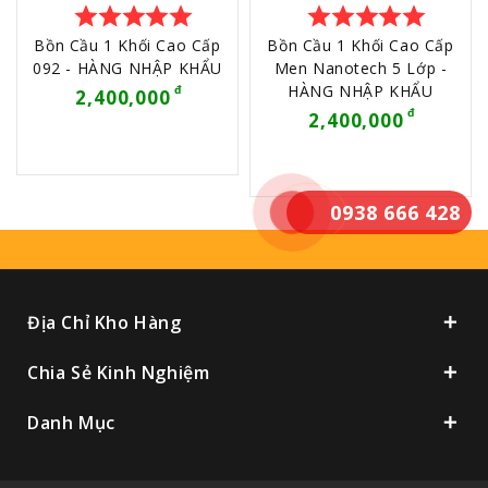
star
star
star
star
star
star
star
star
star
star
Bồn Cầu 1 Khối Cao Cấp
Bồn Cầu 1 Khối Cao Cấp
092 - HÀNG NHẬP KHẨU
Men Nanotech 5 Lớp -
HÀNG NHẬP KHẨU
2,400,000
2,400,000
0938 666 428
Địa Chỉ Kho Hàng
Chia Sẻ Kinh Nghiệm
Danh Mục