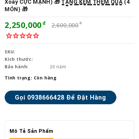
Xoáy CỰC MẠNH) 🎁 T̳Ặ̳N̳G̳ ̳K̳È̳M̳ ̳T̳H̳Ê̳M̳ ̳Q̳U̳À̳ (4
MÓN) 🎁
2,250,000
2,600,000
star_border
star_border
star_border
star_border
star_border
SKU:
Kích thước:
Bảo hành:
20 năm
Tình trạng:
Còn hàng
Mô Tả Sản Phẩm