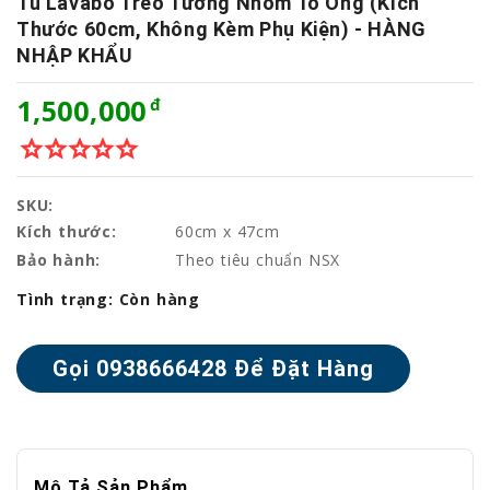
Tủ Lavabo Treo Tường Nhôm Tổ Ong (kích
Thước 60cm, Không Kèm Phụ Kiện) - HÀNG
NHẬP KHẨU
1,500,000
star_border
star_border
star_border
star_border
star_border
SKU:
Kích thước:
60cm x 47cm
Bảo hành:
Theo tiêu chuẩn NSX
Tình trạng:
Còn hàng
Mô Tả Sản Phẩm