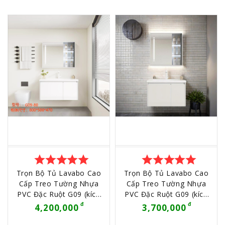
star
star
star
star
star
star
star
star
star
star
Trọn Bộ Tủ Lavabo Cao
Trọn Bộ Tủ Lavabo Cao
Cấp Treo Tường Nhựa
Cấp Treo Tường Nhựa
PVC Đặc Ruột G09 (kích
PVC Đặc Ruột G09 (kích
thước 80cm, không kèm
thước 60cm, không kèm
4,200,000
3,700,000
phụ kiện) - HÀNG NHẬP
phụ kiện) - HÀNG NHẬP