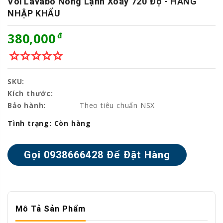
Vòi Lavabo Nóng Lạnh Xoay 720 Độ - HÀNG
NHẬP KHẨU
380,000
star_border
star_border
star_border
star_border
star_border
SKU:
Kích thước:
Bảo hành:
Theo tiêu chuẩn NSX
Tình trạng:
Còn hàng
Mô Tả Sản Phẩm