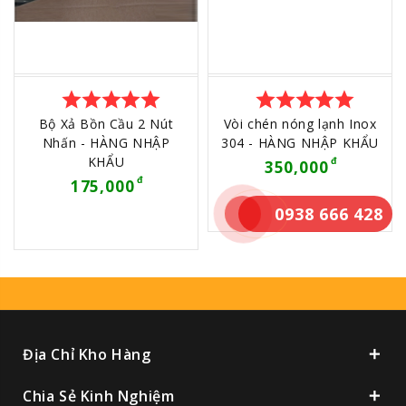
star
star
star
star
star
star
star
star
star
star
Bộ Xả Bồn Cầu 2 Nút
Vòi chén nóng lạnh Inox
Nhấn - HÀNG NHẬP
304 - HÀNG NHẬP KHẨU
KHẨU
350,000
175,000
0938 666 428
Địa Chỉ Kho Hàng
Chia Sẻ Kinh Nghiệm