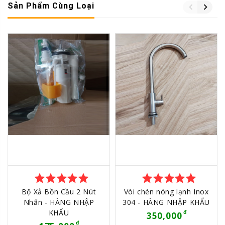
Sản Phẩm Cùng Loại
star
star
star
star
star
star
star
star
star
star
Bộ Xả Bồn Cầu 2 Nút
Vòi chén nóng lạnh Inox
Nhấn - HÀNG NHẬP
304 - HÀNG NHẬP KHẨU
KHẨU
350,000