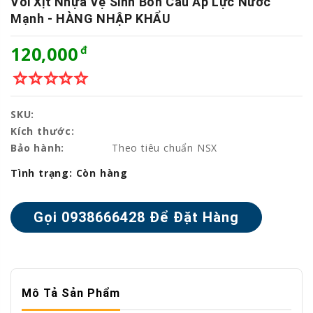
Vòi Xịt Nhựa Vệ Sinh Bồn Cầu Áp Lực Nước
Mạnh - HÀNG NHẬP KHẨU
120,000
star_border
star_border
star_border
star_border
star_border
SKU:
Kích thước:
Bảo hành:
Theo tiêu chuẩn NSX
Tình trạng:
Còn hàng
Mô Tả Sản Phẩm